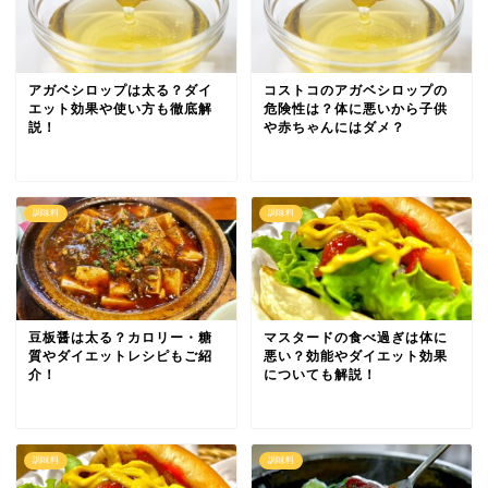
アガベシロップは太る？ダイ
コストコのアガベシロップの
エット効果や使い方も徹底解
危険性は？体に悪いから子供
説！
や赤ちゃんにはダメ？
調味料
調味料
豆板醤は太る？カロリー・糖
マスタードの食べ過ぎは体に
質やダイエットレシピもご紹
悪い？効能やダイエット効果
介！
についても解説！
調味料
調味料