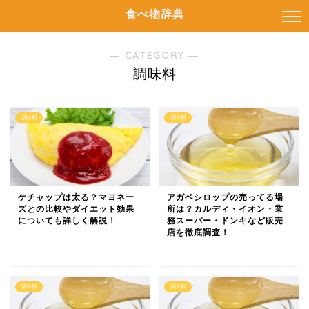
食べ物辞典
― CATEGORY ―
調味料
調味料
調味料
ケチャップは太る？マヨネー
アガベシロップの売ってる場
ズとの比較やダイエット効果
所は？カルディ・イオン・業
についても詳しく解説！
務スーパー・ドンキなど販売
店を徹底調査！
調味料
調味料