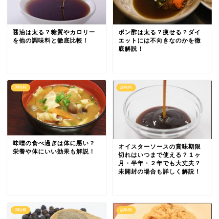
醤油は太る？糖質やカロリー
ポン酢は太る？痩せる？ダイ
を他の調味料と徹底比較！
エットには不向きなのかを徹
底解説！
調味料
調味料
味噌の食べ過ぎは体に悪い？
オイスターソースの賞味期限
栄養や体にいい効果も解説！
切れはいつまで使える？１ヶ
月・半年・２年でも大丈夫？
未開封の場合も詳しく解説！
調味料
調味料