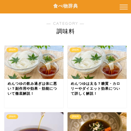
食べ物辞典
― CATEGORY ―
調味料
調味料
調味料
めんつゆの飲み過ぎは体に悪
めんつゆは太る？糖質・カロ
い？副作用や効果・効能につ
リーやダイエット効果につい
いて徹底解説！
て詳しく解説！
調味料
調味料