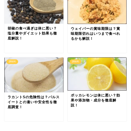
胡椒の食べ過ぎは体に悪い？
ウェイパーの賞味期限は？賞
塩分量やダイエット効果も徹
味期限切れはいつまで食べれ
底解説！
るかも解説！
調味料
調味料
ポッカレモンは体に悪い？効
ラカントSの危険性は？パルス
果や添加物・成分を徹底解
イートとの違いや安全性を徹
説！
底調査！