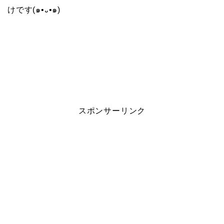
けです(๑•᎑•๑)
スポンサーリンク