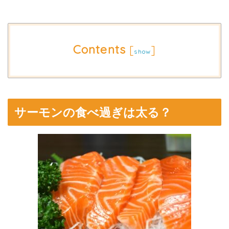
Contents
[
]
show
サーモンの食べ過ぎは太る？