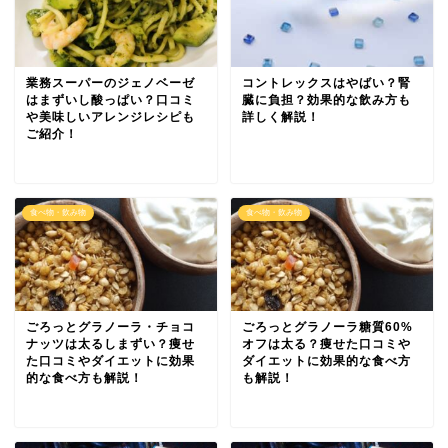
業務スーパーのジェノベーゼ
コントレックスはやばい？腎
はまずいし酸っぱい？口コミ
臓に負担？効果的な飲み方も
や美味しいアレンジレシピも
詳しく解説！
ご紹介！
食べ物・飲み物
食べ物・飲み物
ごろっとグラノーラ・チョコ
ごろっとグラノーラ糖質60%
ナッツは太るしまずい？痩せ
オフは太る？痩せた口コミや
た口コミやダイエットに効果
ダイエットに効果的な食べ方
的な食べ方も解説！
も解説！