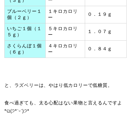
（３ｇ）
ー
ブルーベリー１
１キロカロリ
０．１９ｇ
個（２ｇ）
ー
いちご１個（１
５キロカロリ
１．０７ｇ
５ｇ）
ー
さくらんぼ１個
４キロカロリ
０．８４ｇ
（６ｇ）
ー
と、ラズベリーは、やはり低カロリーで低糖質。
食べ過ぎても、太る心配はない果物と言えるんですよ
*ଘ(੭*ˊᵕˋ)੭*