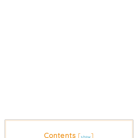
Contents
[
]
show