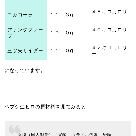
ー
４５キロカロリ
コカコーラ
１１．３g
ー
ファンタグレー
４０キロカロリ
１０．０g
プ
ー
４２キロカロリ
三ツ矢サイダー
１１．０g
ー
になっています。
ペプシ生ゼロの原材料を見てみると
食塩（国内製造）／炭酸、カラメル色素、酸味