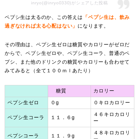
inryo(@inryo0330)がシェアした投稿
ペプシ生は太るのか、この答えは
「ペプシ生は、飲み
過ぎなければ太る心配はない」
になります。
その理由は、ペプシ生ゼロは糖質やカロリーがゼロだ
からで、ペプシ生ゼロや、ペプシ生コーラ、普通のペ
プシ、また他のドリンクの糖質やカロリーも合わせて
みてみると（全て１００ｍｌあたり）
糖質
カロリー
ペプシ生ゼロ
０g
０キロカロリー
４６キロカロリ
ペプシ生コーラ
１１．６g
ー
４８キロカロリ
ペプシコーラ
１１．９g