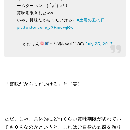
ームクーヘン…( ﾟдﾟ)ﾊｯ!！
賞味期限きれたww
いや、賞味だからまだいける←
#土用の丑の日
pic.twitter.com/jyXRmqwjRw
— かおりん
＊* (@kaori2180)
July 25, 2017
「賞味だからまだいける」と（笑）
ただ、じゃ、具体的にどれくらい賞味期限が切れてい
てもＯＫなのかというと、これはご自身の五感を頼り