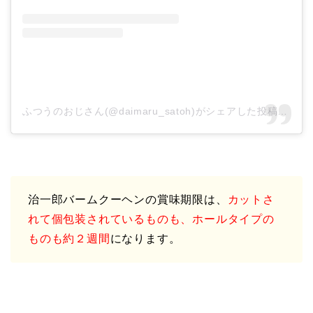
ふつうのおじさん(@daimaru_satoh)がシェアした投稿
–
20
治一郎バームクーヘンの賞味期限は、
カットさ
れて個包装されているものも、ホールタイプの
ものも約２週間
になります。