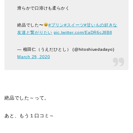
滑らかで口溶けも柔らかく
絶品でした〜
#プリン
#スイーツ
#甘いもの好きな
友達と繋がりたい
pic.twitter.com/EaDR6cJ8B8
— 植田仁（うえだひとし） (@hitoshiuedadayo)
March 29, 2020
絶品でした～って。
あと、もう１口コミ～