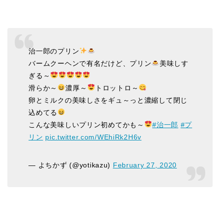
治一郎のプリン
バームクーヘンで有名だけど、プリン
美味しす
ぎる～
滑らか～
濃厚～
トロットロ～
卵とミルクの美味しさをギュ～っと濃縮して閉じ
込めてる
こんな美味しいプリン初めてかも～
#治一郎
#プ
リン
pic.twitter.com/WEhiRk2H6v
— よちかず (@yotikazu)
February 27, 2020