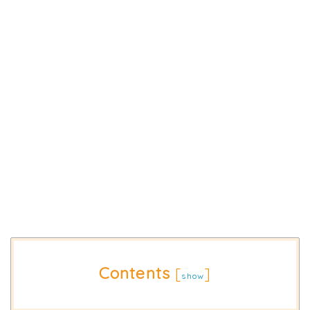
Contents
[
]
show