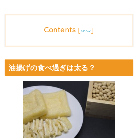
Contents
[
]
show
油揚げの食べ過ぎは太る？