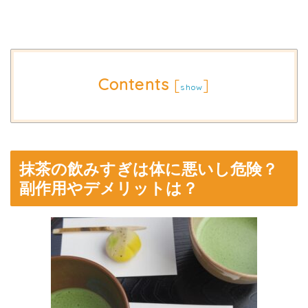
Contents
[
]
show
抹茶の飲みすぎは体に悪いし危険？
副作用やデメリットは？