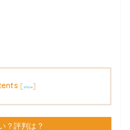
tents
[
]
show
い？評判は？