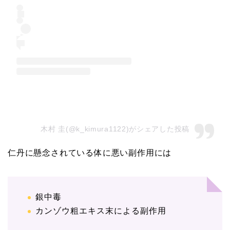
木村 圭(@k_kimura1122)がシェアした投稿
仁丹に懸念されている体に悪い副作用には
銀中毒
カンゾウ粗エキス末による副作用