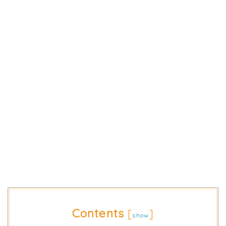
Contents
[
]
show